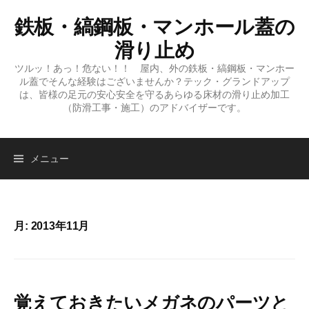
コ
鉄板・縞鋼板・マンホール蓋の
ン
テ
滑り止め
ン
ツルッ！あっ！危ない！！ 屋内、外の鉄板・縞鋼板・マンホー
ツ
ル蓋でそんな経験はございませんか？テック・グランドアップ
へ
は、皆様の足元の安心安全を守るあらゆる床材の滑り止め加工
（防滑工事・施工）のアドバイザーです。
ス
キ
ッ
検
メニュー
プ
索:
月:
2013年11月
覚えておきたいメガネのパーツと