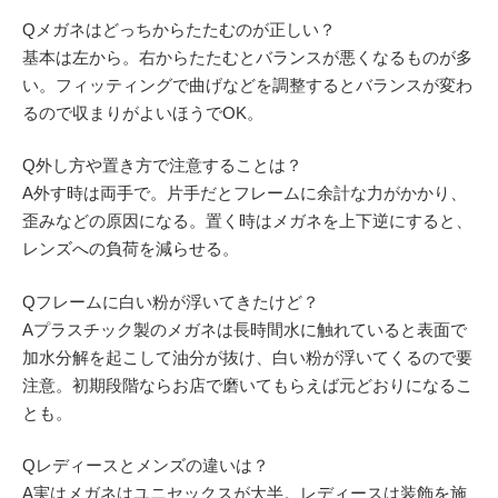
Qメガネはどっちからたたむのが正しい？
基本は左から。右からたたむとバランスが悪くなるものが多
い。フィッティングで曲げなどを調整するとバランスが変わ
るので収まりがよいほうでOK。
Q外し方や置き方で注意することは？
A外す時は両手で。片手だとフレームに余計な力がかかり、
歪みなどの原因になる。置く時はメガネを上下逆にすると、
レンズへの負荷を減らせる。
Qフレームに白い粉が浮いてきたけど？
Aプラスチック製のメガネは長時間水に触れていると表面で
加水分解を起こして油分が抜け、白い粉が浮いてくるので要
注意。初期段階ならお店で磨いてもらえば元どおりになるこ
とも。
Qレディースとメンズの違いは？
A実はメガネはユニセックスが大半。レディースは装飾を施