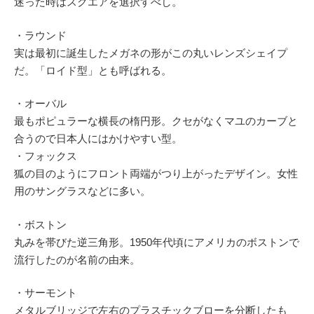
迷った時はスクエアを選択すべし。
・ラウンド
実は最初に誕生したメガネの形がこの丸いレンズシェイプ
だ。「ロイド型」とも呼ばれる。
・オーバル
最もポピュラーな横長の楕円形。クセがなくマユのカーブと
合うので日本人にはかけやすい型。
・フォックス
狐の目のようにフロント両端がつり上がったデザイン。女性
用のサングラスなどに多い。
・ボストン
丸みを帯びた逆三角形。1950年代頃にアメリカのボストンで
流行したのが名前の由来。
・サーモント
メタルブリッジで左右のプラスチックブローを分断したも