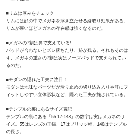
■リムは厚みをチェック
リムには顔の中でメガネを浮き立たせる縁取り効果がある。
リムが厚いほどメガネの存在感は強くなるのだ。
■メガネの7割は鼻で支えている!
パッドが合わないとズレ落ちたり、跡が残る。それもそのは
ず、メガネの重さの7割は実はノーズパッドで支えられてい
るのだ。
■モダンの隠れた工夫に注目！
モダンは地味なパーツだが滑り止めの切り込み入りや耳にフ
ィットしやすい立体形状など、隠れた工夫が施されている。
■テンプルの裏にあるサイズ表記
テンプルの裏にある「55 17-148」の数字は実はメガネのサ
イズ。55はレンズの玉幅、17はブリッジ幅。148はテンプル
の長さ。