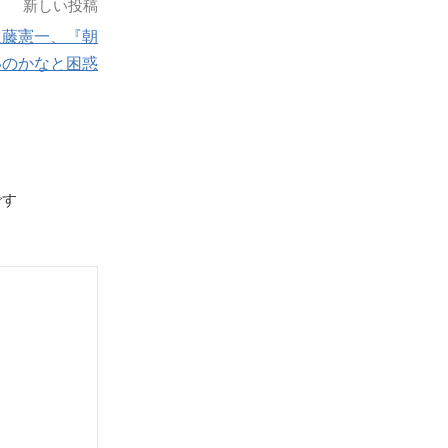
新しい投稿
遠藤憲一、『朝
いのかなと困惑
です