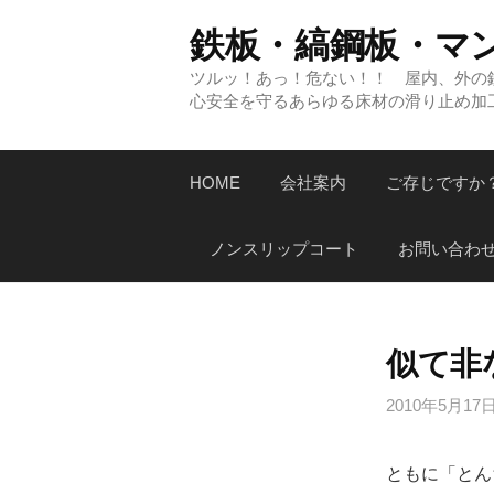
コ
鉄板・縞鋼板・マ
ン
テ
ツルッ！あっ！危ない！！ 屋内、外の
心安全を守るあらゆる床材の滑り止め加
ン
ツ
へ
HOME
会社案内
ご存じですか
ス
キ
ノンスリップコート
お問い合わ
ッ
プ
似て非
2010年5月17
ともに「とん