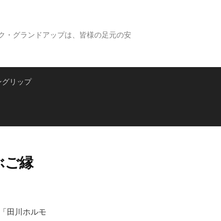
ク・グランドアップは、皆様の足元の安
検
ングリップ
索:
ぶご縁
「田川ホルモ