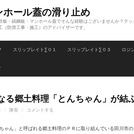
ンホール蓋の滑り止め
鉄板・縞鋼板・マンホール蓋でそんな経験はございませんか？テッ
工（防滑工事・施工）のアドバイザーです。
？
スリップレイト∑０１
スリップレイト∑０３
ロジ
せ
なる郷土料理「とんちゃん」が結
日
/
隊長
/
コメントする
ちゃん」と呼ばれる郷土料理のＰＲに取り組んでいる田川市の