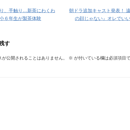
り、手触り…新茶にわくわ
朝ドラ追加キャスト発表！ 
小６年生が製茶体験
の顔じゃない』オレでい
残す
スが公開されることはありません。
※
が付いている欄は必須項目