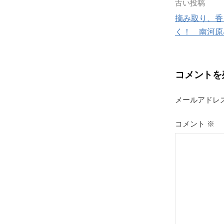
投
古い投稿
摘み取り、香
稿
く！ 南河原
ナ
ビ
コメントを
ゲ
メールアドレ
ー
シ
コメント
※
ョ
ン