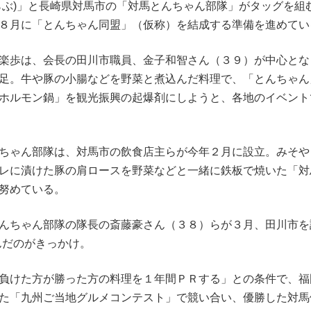
らぶ)」と長崎県対馬市の「対馬とんちゃん部隊」がタッグを組
８月に「とんちゃん同盟」（仮称）を結成する準備を進めてい
楽歩は、会長の田川市職員、金子和智さん（３９）が中心とな
足。牛や豚の小腸などを野菜と煮込んだ料理で、「とんちゃん
ホルモン鍋」を観光振興の起爆剤にしようと、各地のイベント
ちゃん部隊は、対馬市の飲食店主らが今年２月に設立。みそや
レに漬けた豚の肩ロースを野菜などと一緒に鉄板で焼いた「対
努めている。
ちゃん部隊の隊長の斎藤豪さん（３８）らが３月、田川市を
んだのがきっかけ。
負けた方が勝った方の料理を１年間ＰＲする」との条件で、福
た「九州ご当地グルメコンテスト」で競い合い、優勝した対馬