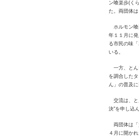
ン喰楽歩(く
た。両団体は
ホルモン喰
年１１月に発
る市民の味「
いる。
一方、とん
を調合したタ
ん」の普及に
交流は、とん
決”を申し込
両団体は「
４月に開かれ